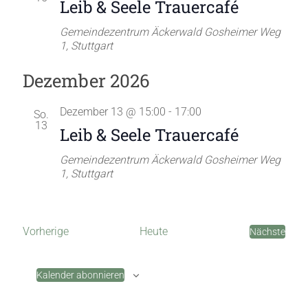
Leib & Seele Trauercafé
S
i
u
c
Gemeindezentrum Äckerwald
Gosheimer Weg
1, Stuttgart
h
c
t
Dezember 2026
h
e
e
Dezember 13 @ 15:00
-
17:00
So.
n
u
13
Leib & Seele Trauercafé
-
n
Gemeindezentrum Äckerwald
Gosheimer Weg
N
d
1, Stuttgart
a
A
v
n
i
V
Vorherige
Heute
Nächste
s
e
V
g
r
e
i
a
a
r
Kalender abonnieren
n
c
a
t
s
n