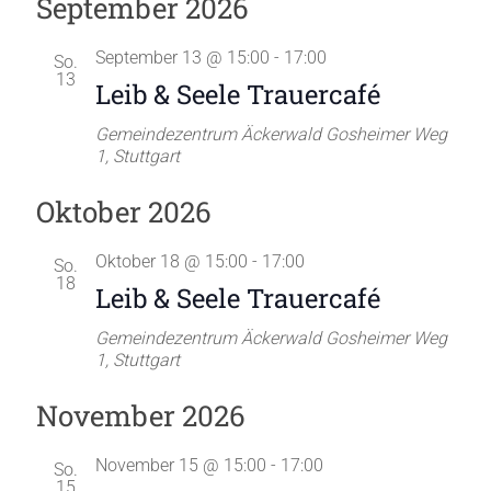
September 2026
u
s
r
r
t
c
t
u
h
a
e
a
September 13 @ 15:00
-
17:00
m
So.
e
13
w
n
Leib & Seele Trauercafé
n
ä
s
h
s
Gemeindezentrum Äckerwald
Gosheimer Weg
l
t
1, Stuttgart
t
e
a
n
Oktober 2026
a
.
l
l
t
Oktober 18 @ 15:00
-
17:00
So.
t
18
Leib & Seele Trauercafé
u
u
n
Gemeindezentrum Äckerwald
Gosheimer Weg
n
1, Stuttgart
g
g
A
November 2026
e
n
n
November 15 @ 15:00
-
17:00
So.
s
15