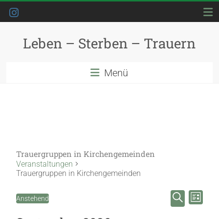
Skip
to
content
Leben – Sterben – Trauern
Menü
Trauergruppen in Kirchengemeinden
Veranstaltungen
Trauergruppen in Kirchengemeinden
V
Veranstaltungen
V
Anstehend
L
D
e
e
S
i
a